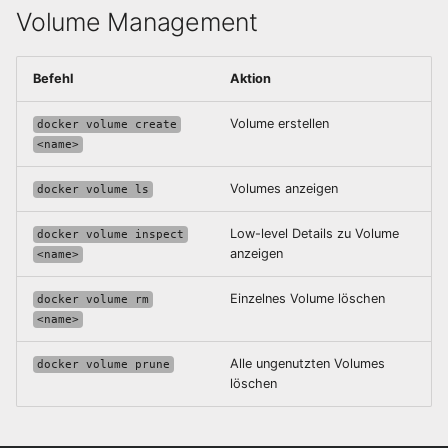
Volume Management
Orchestrierung
Fortgeschrittene
Befehl
Aktion
Netzwerke
Volume erstellen
docker volume create
<name>
Volumes anzeigen
docker volume ls
Low-level Details zu Volume
docker volume inspect
anzeigen
<name>
Einzelnes Volume löschen
docker volume rm
<name>
Alle ungenutzten Volumes
docker volume prune
löschen