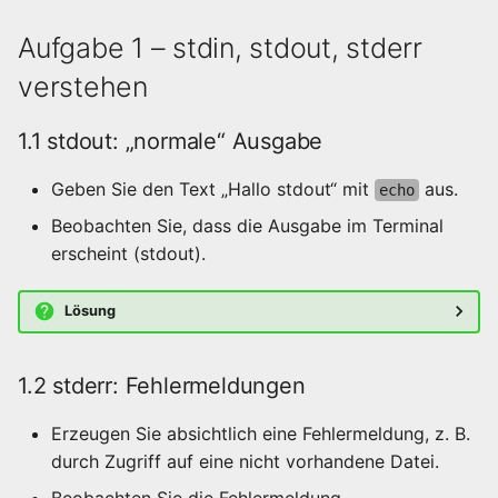
Orchestrierung
Aufgabe 1 – stdin, stdout, stderr
4.1 Ausgabe
überschreiben vs
verstehen
Fortgeschrittene
anhängen
Netzwerke
1.1 stdout: „normale“ Ausgabe
4.2 stdout und stderr
gemeinsam umleiten
Geben Sie den Text „Hallo stdout“ mit
aus.
echo
Beobachten Sie, dass die Ausgabe im Terminal
4.3 stdout und stderr
erscheint (stdout).
getrennt umleiten
Lösung
Aufgabe 5 – Environment-
Variablen
1.2 stderr: Fehlermeldungen
5.1 Eine Variable anzeigen
Erzeugen Sie absichtlich eine Fehlermeldung, z. B.
5.2 Eigene Variable
durch Zugriff auf eine nicht vorhandene Datei.
setzen (nur für diese
Beobachten Sie die Fehlermeldung.