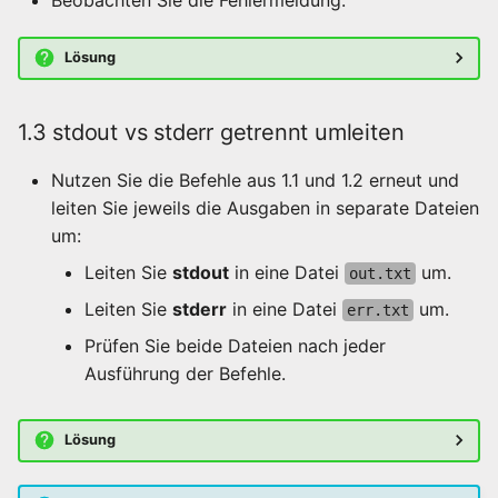
Shell)
Lösung
5.3 Exportieren: Variable
an Unterprozesse
weitergeben
1.3 stdout vs stderr getrennt umleiten
5.4 Env-Variablen
Nutzen Sie die Befehle aus 1.1 und 1.2 erneut und
anzeigen
leiten Sie jeweils die Ausgaben in separate Dateien
um:
Aufgabe 6 – History
Leiten Sie
stdout
in eine Datei
um.
out.txt
effizient nutzen
Leiten Sie
stderr
in eine Datei
um.
err.txt
6.1 Letzte Befehle
Prüfen Sie beide Dateien nach jeder
anzeigen
Ausführung der Befehle.
6.2 Suche in der History
Lösung
Aufgabe 7 – Tab-
Completion, bashrc und