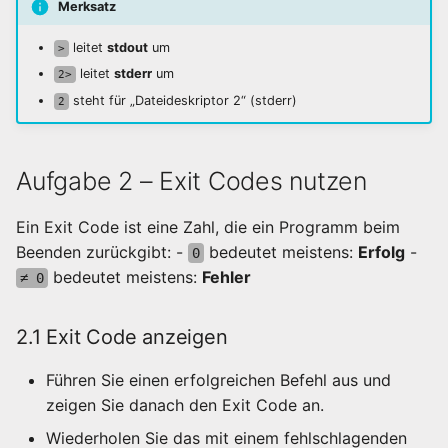
Merksatz
sinnvolle Konfiguration
leitet
stdout
um
>
7.1 Was ist die bashrc?
leitet
stderr
um
2>
steht für „Dateideskriptor 2“ (stderr)
2
7.3 Eigene Aliases
eintragen
Aufgabe 2 – Exit Codes nutzen
7.4 Änderungen aktivieren
Ein Exit Code ist eine Zahl, die ein Programm beim
7.5 Autocompletion für
Beenden zurückgibt: -
bedeutet meistens:
Erfolg
-
0
Aliases aktivieren
bedeutet meistens:
Fehler
≠ 0
Abschluss
2.1 Exit Code anzeigen
Führen Sie einen erfolgreichen Befehl aus und
zeigen Sie danach den Exit Code an.
Wiederholen Sie das mit einem fehlschlagenden