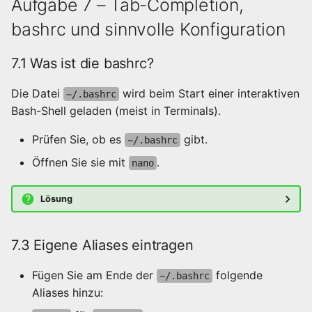
Aufgabe 7 – Tab-Completion,
bashrc und sinnvolle Konfiguration
7.1 Was ist die bashrc?
Die Datei
wird beim Start einer interaktiven
~/.bashrc
Bash-Shell geladen (meist in Terminals).
Prüfen Sie, ob es
gibt.
~/.bashrc
Öffnen Sie sie mit
.
nano
Lösung
7.3 Eigene Aliases eintragen
Fügen Sie am Ende der
folgende
~/.bashrc
Aliases hinzu: