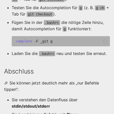
Testen Sie die Autocompletion für
(z. B.
+
g
g ch
Tab für
).
git checkout
Fügen Sie in der
die nötige Zeile hinzu,
.bashrc
damit Autocompletion für
funktioniert:
g
complete
-F
_git
Laden Sie die
neu und testen Sie erneut.
.bashrc
Abschluss
🎉 Sie können jetzt deutlich mehr als „nur Befehle
tippen“:
Sie verstehen den Datenfluss über
stdin/stdout/stderr