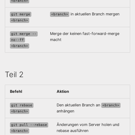
<branch>
Orchestrierung
in aktuellen Branch mergen
git merge
<branch>
<branch>
Fortgeschrittene
Netzwerke
Merge der keinen fast-forward-merge
git merge --
macht
no--ff
<branch>
Teil 2
Befehl
Aktion
Den aktuellen Branch an
git rebase
<branch>
anhängen
<branch>
Änderungen vom Server holen und
git pull --rebase
rebase ausführen
<branch>