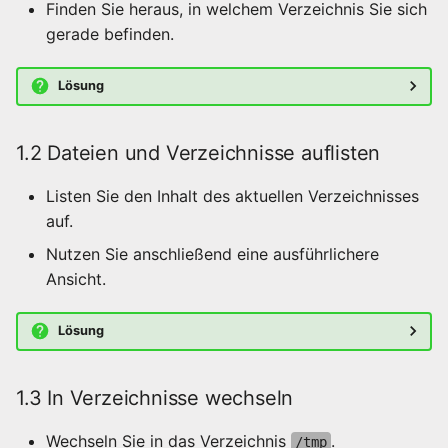
Finden Sie heraus, in welchem Verzeichnis Sie sich
Groß-/Kleinschreibung
gerade befinden.
ignorieren
Aufgabe 6 – Dateien
Lösung
bearbeiten mit nano
1.2 Dateien und Verzeichnisse auflisten
6.1 Datei bearbeiten
Listen Sie den Inhalt des aktuellen Verzeichnisses
Abschluss
auf.
Nutzen Sie anschließend eine ausführlichere
Ansicht.
Lösung
1.3 In Verzeichnisse wechseln
Wechseln Sie in das Verzeichnis
.
/tmp