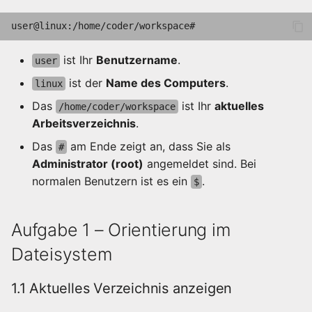
3.3 Dateien löschen
Orchestrierung
Aufgabe 4 – Dateiinhalte
Fortgeschrittene
ist Ihr
Benutzername
.
user
anzeigen
Netzwerke
ist der
Name des Computers
.
linux
4.1 Vorbereiten
Das
ist Ihr
aktuelles
/home/coder/workspace
Arbeitsverzeichnis
.
4.2 Inhalt anzeigen
Das
am Ende zeigt an, dass Sie als
#
Administrator (root)
angemeldet sind. Bei
4.3 Anfang und Ende
normalen Benutzern ist es ein
.
$
anzeigen
Aufgabe 5 – Inhalte
Aufgabe 1 – Orientierung im
durchsuchen
Dateisystem
5.1 Text suchen
1.1 Aktuelles Verzeichnis anzeigen
5.2