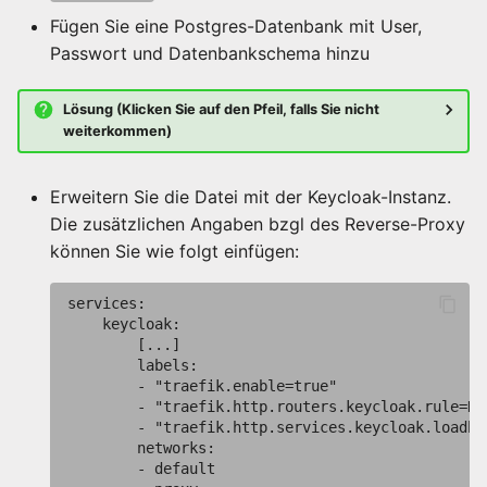
Fügen Sie eine Postgres-Datenbank mit User,
Passwort und Datenbankschema hinzu
Lösung (Klicken Sie auf den Pfeil, falls Sie nicht
weiterkommen)
Erweitern Sie die Datei mit der Keycloak-Instanz.
Die zusätzlichen Angaben bzgl des Reverse-Proxy
können Sie wie folgt einfügen:
services:

    keycloak:

        [...]

        labels:

        - "traefik.enable=true"

        - "traefik.http.routers.keycloak.rule=Ho
        - "traefik.http.services.keycloak.loadba
        networks:

        - default
