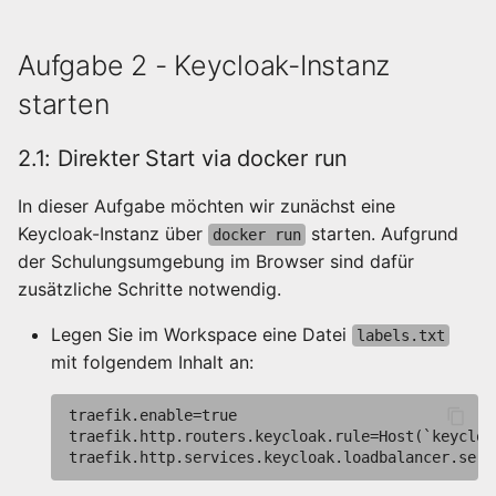
Orchestrierung
Aufgabe 2 - Keycloak-Instanz
Fortgeschrittene
starten
Netzwerke
2.1: Direkter Start via docker run
In dieser Aufgabe möchten wir zunächst eine
Keycloak-Instanz über
starten. Aufgrund
docker run
der Schulungsumgebung im Browser sind dafür
zusätzliche Schritte notwendig.
Legen Sie im Workspace eine Datei
labels.txt
mit folgendem Inhalt an:
traefik.enable=true

traefik.http.routers.keycloak.rule=Host(`keycloak